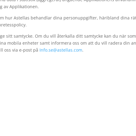
g av Applikationen.
m hur Astellas behandlar dina personuppgifter, häribland dina rätt
kretesspolicy.
tt ge sitt samtycke. Om du vill återkalla ditt samtycke kan du när som
dina mobila enheter samt informera oss om att du vill radera din a
ill oss via e-post på
Info.se@astellas.com
.