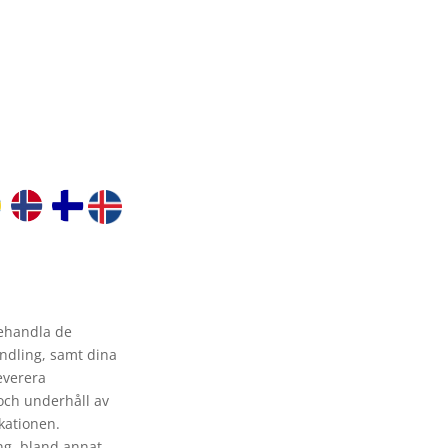
behandla de
ndling, samt dina
everera
 och underhåll av
kationen.
ng, bland annat