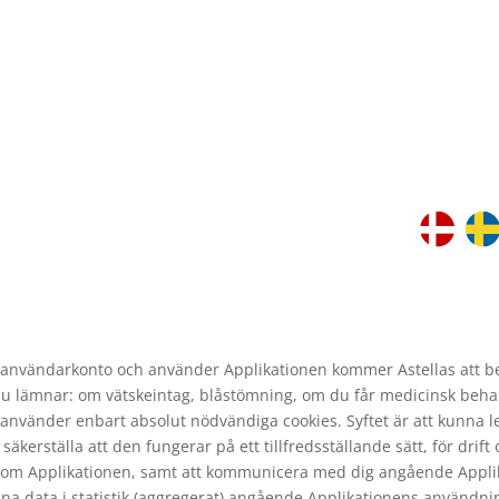
 användarkonto och använder Applikationen kommer Astellas att 
u lämnar: om vätskeintag, blåstömning, om du får medicinsk beha
i använder enbart absolut nödvändiga cookies. Syftet är att kunna l
säkerställa att den fungerar på ett tillfredsställande sätt, för drift
om Applikationen, samt att kommunicera med dig angående Appli
na data i statistik (aggregerat) angående Applikationens användni