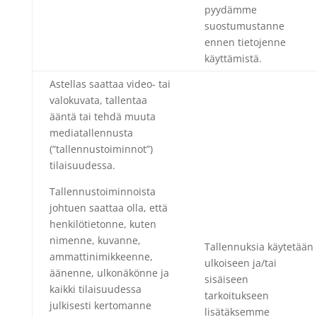
pyydämme
suostumustanne
ennen tietojenne
käyttämistä.
Astellas saattaa video- tai
valokuvata, tallentaa
ääntä tai tehdä muuta
mediatallennusta
(”tallennustoiminnot”)
tilaisuudessa.
Tallennustoiminnoista
johtuen saattaa olla, että
henkilötietonne, kuten
nimenne, kuvanne,
Tallennuksia käytetään
ammattinimikkeenne,
ulkoiseen ja/tai
äänenne, ulkonäkönne ja
sisäiseen
kaikki tilaisuudessa
tarkoitukseen
julkisesti kertomanne
lisätäksemme