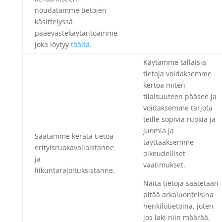
noudatamme tietojen
käsittelyssä
pääevästekäytäntöämme,
joka löytyy
täältä
.
Käytämme tällaisia
tietoja voidaksemme
kertoa miten
tilaisuuteen pääsee ja
voidaksemme tarjota
teille sopivia ruokia ja
juomia ja
Saatamme kerätä tietoa
täyttääksemme
erityisruokavalioistanne
oikeudelliset
ja
vaatimukset.
liikuntarajoituksistanne.
Näitä tietoja saatetaan
pitää arkaluonteisina
henkilötietoina, joten
jos laki niin määrää,