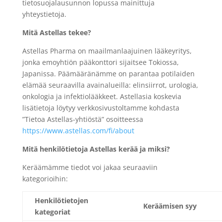
tietosuojalausunnon lopussa mainittuja
yhteystietoja.
Mitä Astellas tekee?
Astellas Pharma on maailmanlaajuinen lääkeyritys,
jonka emoyhtiön pääkonttori sijaitsee Tokiossa,
Japanissa. Päämääränämme on parantaa potilaiden
elämää seuraavilla avainalueilla: elinsiirrot, urologia,
onkologia ja infektiolääkkeet. Astellasia koskevia
lisätietoja löytyy verkkosivustoltamme kohdasta
”Tietoa Astellas-yhtiöstä” osoitteessa
https://www.astellas.com/fi/about
Mitä henkilötietoja Astellas kerää ja miksi?
Keräämämme tiedot voi jakaa seuraaviin
kategorioihin:
Henkilötietojen
Keräämisen syy
kategoriat