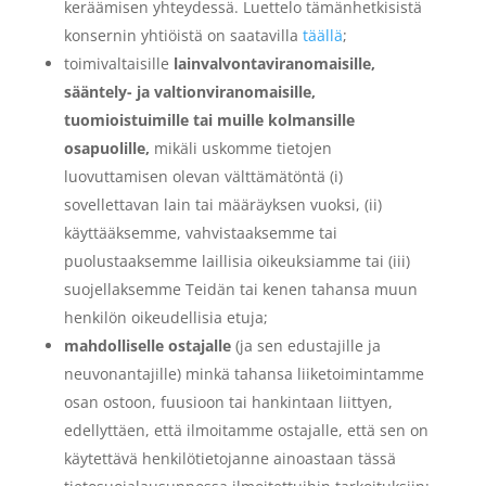
keräämisen yhteydessä. Luettelo tämänhetkisistä
konsernin yhtiöistä on saatavilla
täällä
;
toimivaltaisille
lainvalvontaviranomaisille,
sääntely- ja valtionviranomaisille,
tuomioistuimille tai muille kolmansille
osapuolille,
mikäli uskomme tietojen
luovuttamisen olevan välttämätöntä (i)
sovellettavan lain tai määräyksen vuoksi, (ii)
käyttääksemme, vahvistaaksemme tai
puolustaaksemme laillisia oikeuksiamme tai (iii)
suojellaksemme Teidän tai kenen tahansa muun
henkilön oikeudellisia etuja;
mahdolliselle ostajalle
(ja sen edustajille ja
neuvonantajille) minkä tahansa liiketoimintamme
osan ostoon, fuusioon tai hankintaan liittyen,
edellyttäen, että ilmoitamme ostajalle, että sen on
käytettävä henkilötietojanne ainoastaan tässä