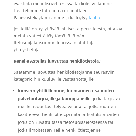
evästeitä mobiilisovelluksissa tai kotisivullamme,
käsittelemme tätä tietoa noudattaen
Pääevästekäytäntöämme, joka löytyy
täältä
.
Jos teillä on kysyttävää laillisesta perusteesta, ottakaa
meihin yhteyttä käyttämällä tämän
tietosuojalausunnon lopussa mainittuja
yhteystietoja.
Kenelle Astellas luovuttaa henkilötietoja?
Saatamme luovuttaa henkilötietojanne seuraaviin
kategorioihin kuuluville vastaanottajille:
konserniyhtiöillemme, kolmannen osapuolen
palveluntarjoajille ja kumppaneille,
jotka tarjoavat
meille tiedonkäsittelypalveluita tai jotka muuten
käsittelevät henkilötietoja niitä tarkoituksia varten,
jotka on kuvattu tässä tietosuojaselosteessa tai
jotka ilmoitetaan Teille henkilötietojenne