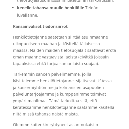
tietosuojalausunnossa ilmoitettuihin tarkoituksiin;
kenelle tahansa muulle henkilölle
Teidän
luvallanne.
Kansainväliset tiedonsiirrot
Henkilötietojanne saatetaan siirtää asuinmaanne
ulkopuoliseen maahan ja käsitellä tällaisessa
maassa. Näiden maiden tietosuojalait saattavat erota
oman maanne vastaavista laeista (eivätkä joissain
tapauksissa ehkä tarjoa samanlaista suojaa).
Tarkemmin sanoen palvelimemme, joilla
käsittelemme henkilötietojanne, sijaitsevat USA:ssa,
ja konserniyhtiömme ja kolmansien osapuolien
palveluntarjoajamme ja kumppanimme toimivat
ympäri maailmaa. Tämä tarkoittaa sitä, että
kerätessämme henkilötietojanne saatamme käsitellä
niitä missä tahansa näistä maista.
Olemme kuitenkin ryhtyneet asianmukaisiin