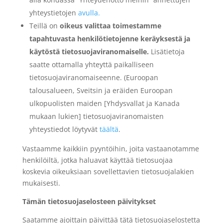
yhteystietojen
avulla.
Teillä on
oikeus valittaa toimestamme
tapahtuvasta henkilötietojenne keräyksestä ja
käytöstä tietosuojaviranomaiselle.
Lisätietoja
saatte ottamalla yhteyttä paikalliseen
tietosuojaviranomaiseenne. (Euroopan
talousalueen, Sveitsin ja eräiden Euroopan
ulkopuolisten maiden [Yhdysvallat ja Kanada
mukaan lukien] tietosuojaviranomaisten
yhteystiedot löytyvät
täältä
.
Vastaamme kaikkiin pyyntöihin, joita vastaanotamme
henkilöiltä, jotka haluavat käyttää tietosuojaa
koskevia oikeuksiaan sovellettavien tietosuojalakien
mukaisesti.
Tämän tietosuojaselosteen päivitykset
Saatamme ajoittain päivittää tätä tietosuojaselostetta