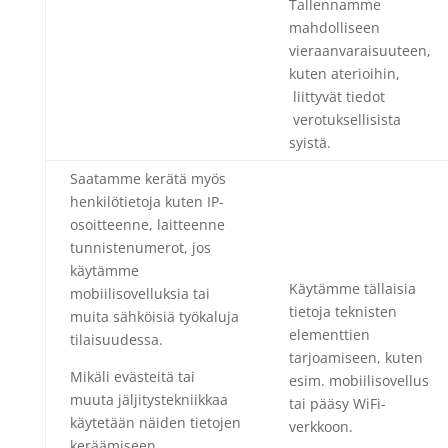
Tallennamme
mahdolliseen
vieraanvaraisuuteen,
kuten aterioihin,
liittyvät tiedot
verotuksellisista
syistä.
Saatamme kerätä myös
henkilötietoja kuten IP-
osoitteenne, laitteenne
tunnistenumerot, jos
käytämme
Käytämme tällaisia
mobiilisovelluksia tai
tietoja teknisten
muita sähköisiä työkaluja
elementtien
tilaisuudessa.
tarjoamiseen, kuten
Mikäli evästeitä tai
esim. mobiilisovellus
muuta jäljitystekniikkaa
tai pääsy WiFi-
käytetään näiden tietojen
verkkoon.
keräämiseen,