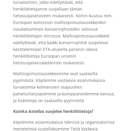
turvatoimiin, jotka edellyttävät, että
henkilötietojanne suojellaan tämän
tietosuojaselosteen mukaisesti. Niihin kuuluu mm.
Euroopan komission mallisopimuslausekkeiden
noudattaminen konserniyhtiöiden välisissä
henkilötietojen siirrossa. Mallisopimuslausekkeet
edellyttävät, että kaikki konserniyhtiöt suojelevat
käsittelemiään ETA-alueelta peräisin olevia
henkilötietoja Euroopan unionin
tietosuojalainsäädännön mukaisesti.
Mallisopimuslausekkeemme ovat saatavilla
pyynnöstä. Käytämme vastaavia asianmukaisia
turvatoimia kolmansien osapuolien
palveluntarjoajiemme ja kumppaneidemme kanssa,
ja lisätietoja on saatavilla pyynnöstä.
Kuinka Astellas suojelee henkilötietoja?
Käytämme asianmukaisia teknisiä ja organisatorisia
menetelmiä suojellaksemme Teitä koskevia