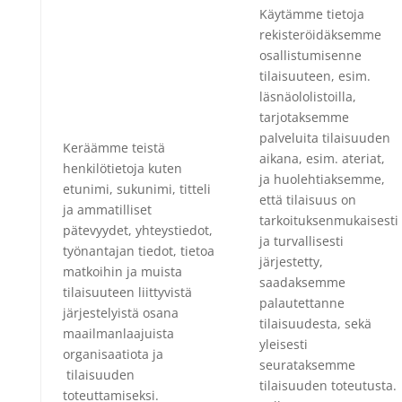
Käytämme tietoja
rekisteröidäksemme
osallistumisenne
tilaisuuteen, esim.
läsnäololistoilla,
tarjotaksemme
palveluita tilaisuuden
Keräämme teistä
aikana, esim. ateriat,
henkilötietoja kuten
ja huolehtiaksemme,
etunimi, sukunimi, titteli
että tilaisuus on
ja ammatilliset
tarkoituksenmukaisesti
pätevyydet, yhteystiedot,
ja turvallisesti
työnantajan tiedot, tietoa
järjestetty,
matkoihin ja muista
saadaksemme
tilaisuuteen liittyvistä
palautettanne
järjestelyistä osana
tilaisuudesta, sekä
maailmanlaajuista
yleisesti
organisaatiota ja
seurataksemme
tilaisuuden
tilaisuuden toteutusta.
toteuttamiseksi.