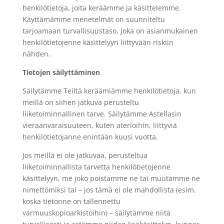
henkilötietoja, joita keräämme ja käsittelemme.
Käyttämämme menetelmät on suunniteltu
tarjoamaan turvallisuustaso, joka on asianmukainen
henkilötietojenne käsittelyyn liittyvään riskiin
nähden.
Tietojen säilyttäminen
Säilytämme Teiltä keräämiämme henkilötietoja, kun
meillä on siihen jatkuva perusteltu
liiketoiminnallinen tarve. Säilytämme Astellasin
vieraanvaraisuuteen, kuten aterioihin, liittyviä
henkilötietojanne enintään kuusi vuotta.
Jos meillä ei ole jatkuvaa, perusteltua
liiketoiminnallista tarvetta henkilötietojenne
käsittelyyn, me joko poistamme ne tai muutamme ne
nimettömiksi tai – jos tämä ei ole mahdollista (esim.
koska tietonne on tallennettu
varmuuskopioarkistoihin) – säilytämme niitä