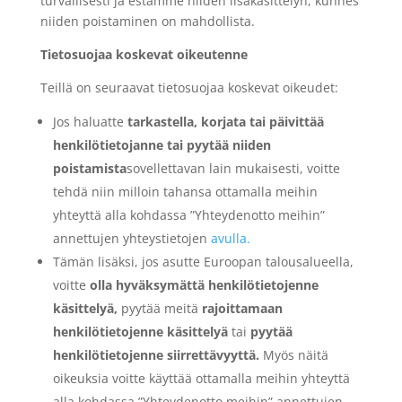
turvallisesti ja estämme niiden lisäkäsittelyn, kunnes
niiden poistaminen on mahdollista.
Tietosuojaa koskevat oikeutenne
Teillä on seuraavat tietosuojaa koskevat oikeudet:
Jos haluatte
tarkastella, korjata tai päivittää
henkilötietojanne tai pyytää niiden
poistamista
sovellettavan lain mukaisesti, voitte
tehdä niin milloin tahansa ottamalla meihin
yhteyttä alla kohdassa ”Yhteydenotto meihin”
annettujen yhteystietojen
avulla.
Tämän lisäksi, jos asutte Euroopan talousalueella,
voitte
olla hyväksymättä henkilötietojenne
käsittelyä,
pyytää meitä
rajoittamaan
henkilötietojenne käsittelyä
tai
pyytää
henkilötietojenne siirrettävyyttä.
Myös näitä
oikeuksia voitte käyttää ottamalla meihin yhteyttä
alla kohdassa ”Yhteydenotto meihin” annettujen