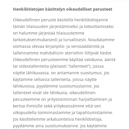
Henkilötietojen käsittelyn oikeudelliset perusteet
Oikeudellinen peruste käsitellä henkilötietojanne
tämän tilaisuuden järjestämiseksi ja toteuttamiseksi
on halumme järjestää tilaisuutemme
tarkoituksenmukaisesti ja turvallisesti. Noudatamme
voimassa olevaa kirjanpito- ja verosäädäntöä ja
tallennamme mahdollisiin aterioihin liittyvät tiedot.
Oikeudellinen perusteemme käyttää valokuvia, ääntä
tai videotallenteita (yleisesti ”tallenteet”), joissa
näytte lähikuvassa, on antamanne suostumus. Jos
käytämme sellaisia tallenteita, joissa näytte
lähikuvissa, pyydämme suostumustanne. Jos
tallenteet eivät ole lähikuvia, oikeudellinen
perusteemme on yritystoiminnan harjoittaminen ja
kertoa ihmisille sekä yrityksessämme että sen
ulkopuolella toiminnastamme ja tapahtumistamme.
Jos käsittelemme arkaluonteisia henkilötietoja,
pyydämme aina suostumuksenne. Jos käytämme