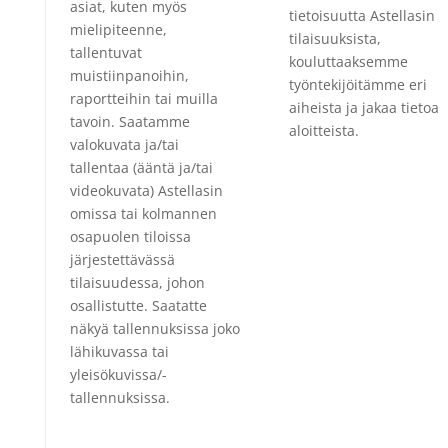
asiat, kuten myös
tietoisuutta Astellasin
mielipiteenne,
tilaisuuksista,
tallentuvat
kouluttaaksemme
muistiinpanoihin,
työntekijöitämme eri
raportteihin tai muilla
aiheista ja jakaa tietoa
tavoin. Saatamme
aloitteista.
valokuvata ja/tai
tallentaa (ääntä ja/tai
videokuvata) Astellasin
omissa tai kolmannen
osapuolen tiloissa
järjestettävässä
tilaisuudessa, johon
osallistutte. Saatatte
näkyä tallennuksissa joko
lähikuvassa tai
yleisökuvissa/-
tallennuksissa.