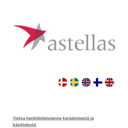
Tietoa henkilötietojenne keräämisestä ja
käsittelystä