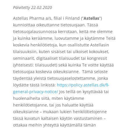
Päivitetty 22.02.2020
Astellas Pharma a/s, filial i Finland (”
Astellas
”)
kunnioittaa oikeuttanne tietosuojaan. Tässä
tietosuojalausunnossa kerrotaan, keitä me olemme
ja kuinka keräämme, luovutamme ja käytämme Teitä
koskevia henkilötietoja, kun osallistutte Astellasin
tilaisuuksiin, kuten sisäiset tai ulkoiset kokoukset,
seminaarit, digitaaliset tilaisuudet tai kongressit
(yhteisesti: tilaisuudet) sekä kuinka Te voitte käyttää
tietosuojaa koskevia oikeuksianne. Tämä seloste
täydentää yleistä tietosuojaselostettamme, jonka
löydätte tästä linkistä:
https://policy.astellas.dk/fi-
general-privacy-notice/
Jos teillä on kysyttävää tai
huolenaiheita siitä, miten käytämme
henkilötietojanne, tai jos haluatte käyttää
oikeuksianne – mukaan lukien henkilötietojenne
tässä kuvatun kaltaisen käytön vastustaminen –
ottakaa meihin yhteyttä käyttämällä tämän