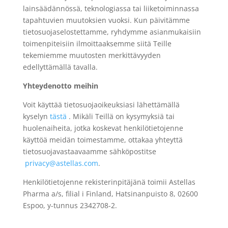
lainsäädännössä, teknologiassa tai liiketoiminnassa
tapahtuvien muutoksien vuoksi. Kun päivitämme
tietosuojaselostettamme, ryhdymme asianmukaisiin
toimenpiteisiin ilmoittaaksemme siitä Teille
tekemiemme muutosten merkittävyyden
edellyttämällä tavalla.
Yhteydenotto meihin
Voit käyttää tietosuojaoikeuksiasi lähettämällä
kyselyn
tästä
. Mikäli Teillä on kysymyksiä tai
huolenaiheita, jotka koskevat henkilötietojenne
käyttöä meidän toimestamme, ottakaa yhteyttä
tietosuojavastaavaamme sähköpostitse
privacy@astellas.com
.
Henkilötietojenne rekisterinpitäjänä toimii Astellas
Pharma a/s, filial i Finland, Hatsinanpuisto 8, 02600
Espoo, y-tunnus 2342708-2.